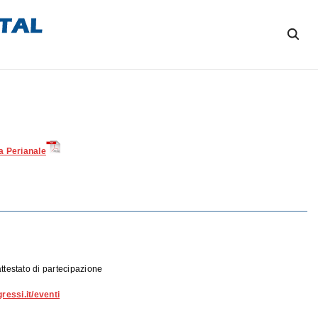
la Perianale
 attestato di partecipazione
essi.it/eventi