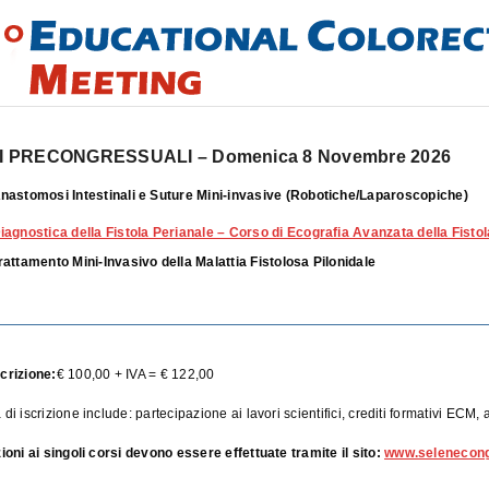
 PRECONGRESSUALI – Domenica 8 Novembre 2026
nastomosi Intestinali e Suture Mini-invasive (Robotiche/Laparoscopiche)
iagnostica della Fistola Perianale – Corso di Ecografia Avanzata della Fisto
rattamento Mini-Invasivo della Malattia Fistolosa Pilonidale
crizione:
€ 100,00 + IVA = € 122,00
di iscrizione include: partecipazione ai lavori scientifici, crediti formativi ECM,
zioni ai singoli corsi devono essere effettuate tramite il sito:
www.selenecongr