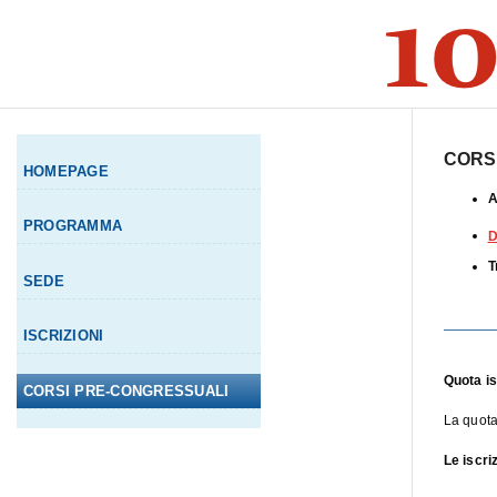
S
k
i
p
t
o
c
o
CORSI
n
HOMEPAGE
t
A
e
PROGRAMMA
n
D
t
T
SEDE
ISCRIZIONI
Quota is
CORSI PRE-CONGRESSUALI
La quota 
Le iscri