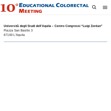
S
k
i
p
t
o
Università degli Studi dell’Aquila – Centro Congressi “Luigi Zordan”
c
Piazza San Basilio 3
o
67100 L’Aquila
n
t
e
n
t