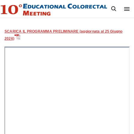
S
k
i
p
t
o
SCARICA IL PROGRAMMA PRELIMINARE (aggiornata al 25 Giugno
c
2026)
o
n
t
e
n
t