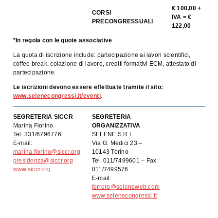
€ 100,00 +
CORSI
IVA = €
PRECONGRESSUALI
122,00
*In regola con le quote associative
La quota di iscrizione include: partecipazione ai lavori scientifici,
coffee break, colazione di lavoro, crediti formativi ECM, attestato di
partecipazione.
Le iscrizioni devono essere effettuate tramite il sito:
www.selenecongressi.it/eventi
.
SEGRETERIA SICCR
SEGRETERIA
Marina Fiorino
ORGANIZZATIVA
Tel. 331/6796776
SELENE S.R.L.
E-mail:
Via G. Medici 23 –
marina.fiorino@siccr.org
10143 Torino
presidenza@siccr.org
Tel. 011/7499601 – Fax
www.siccr.org
011/7499576
E-mail:
ferrero@seleneweb.com
www.selenecongressi.it