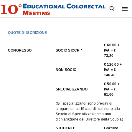
S
k
i
p
t
o
QUOTE DI ISCRIZIONE
c
o
n
€ 60,00 +
t
CONGRESSO
SOCIO SICCR *
IVA = €
e
73,20
n
€ 120,00 +
t
NON SOCIO
IVA = €
146,40
€ 50,00 +
SPECIALIZZANDO
IVA = €
61,00
(Gli specializzandi sono pregati di
allegare un certificato di iscrizione alla
Scuola di Specializzazione o una
dichiarazione del Direttore della Scuola)
STUDENTE
Gratuito